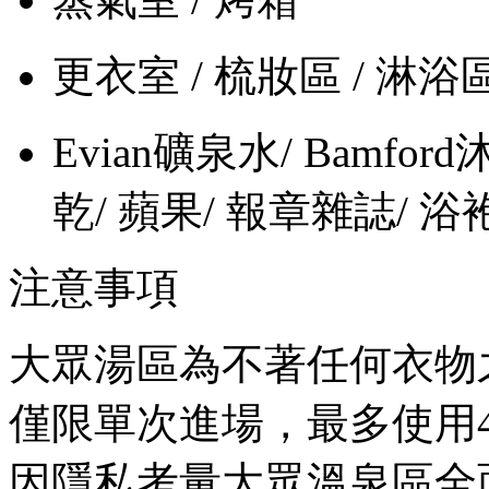
更衣室 / 梳妝區 / 淋浴區
Evian礦泉水/ Bamf
乾/ 蘋果/ 報章雜誌/ 浴袍
注意事項
大眾湯區為不著任何衣物
僅限單次進場，最多使用
因隱私考量大眾溫泉區全