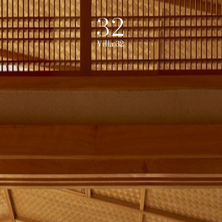
電子信箱
聯絡資訊
主旨
三二行館
112
T
+886 2 6611
M
info@villa3
訊息內容