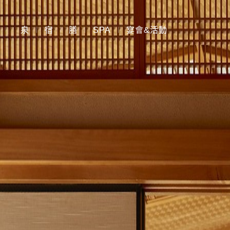
泉
宿
膳
SPA
宴會&活動