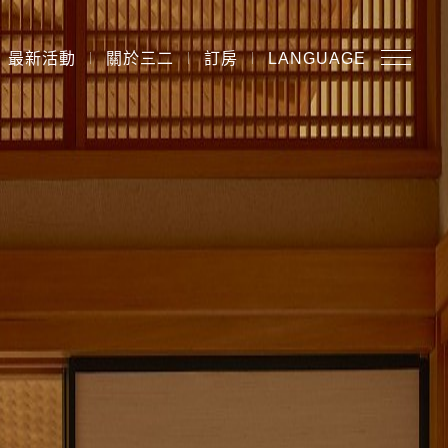
最新活動
關於三二
訂房
LANGUAGE
EN
中
日
43 台北市北投區中山路32號
 8888
F
+886 2 6611 5000
2.com