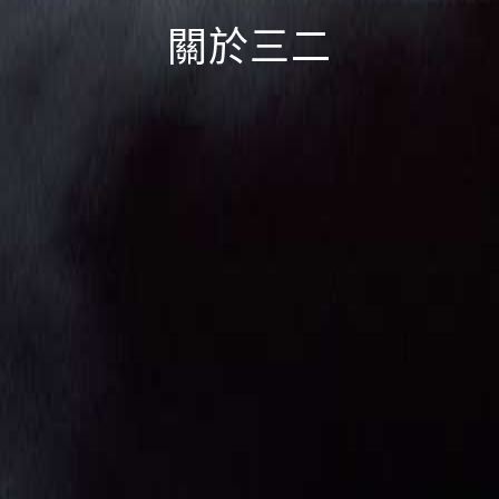
關於三二
三二精神
地理位置
羅萊夏朵
RELAIS &
CHATEAUX