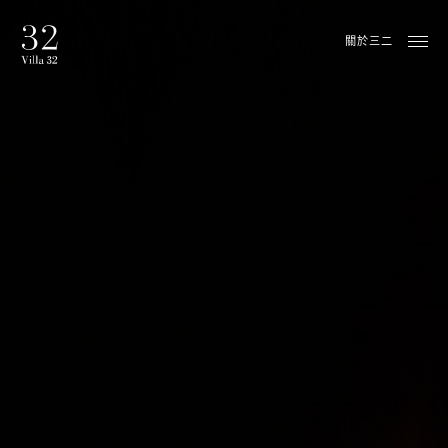
三二行館僅接待16歲以上貴賓
關於三二
聯絡資訊
三二行館
11243 台北市北投區中山路32號
T
+886 2 6611 8888
F
+886 2 6611 5000
驗證碼
M
info@villa32.com